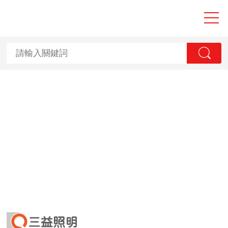
大香蕉性爱视频,
香蕉国产2023,
香蕉视频APP黄
污,香蕉视频一级
毛片