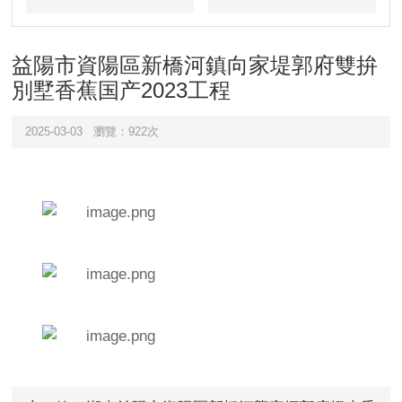
目
例
益陽市資陽區新橋河鎮向家堤郭府雙拚
別墅香蕉国产2023工程
2025-03-03
瀏覽：922次