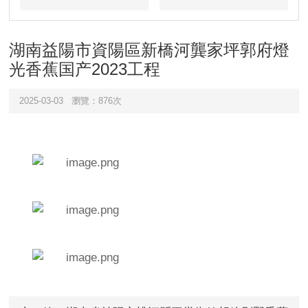
目
例
湖南益陽市資陽區新橋河龔家坪郭府燈
光香蕉国产2023工程
2025-03-03
瀏覽：876次