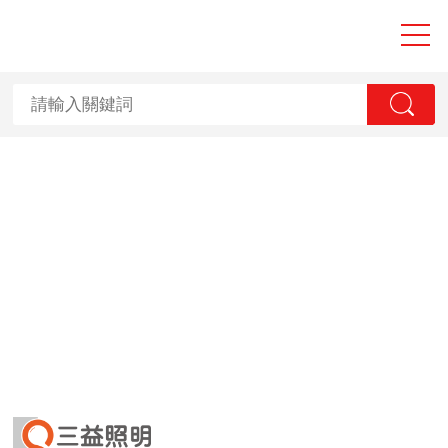
大香蕉性爱视频,
香蕉国产2023,
香蕉视频APP黄
污,香蕉视频一级
毛片