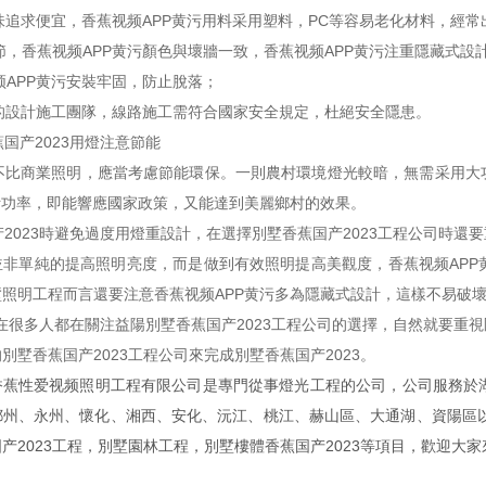
味追求便宜，香蕉视频APP黄污用料采用塑料，PC等容易老化材料，經
節，香蕉视频APP黄污顏色與壞牆一致，香蕉视频APP黄污注重隱藏式設計
APP黄污安裝牢固，防止脫落；
的設計施工團隊，線路施工需符合國家安全規定，杜絕安全隱患。
蕉国产2023用燈注意節能
商業照明，應當考慮節能環保。一則農村環境燈光較暗，無需采用
率，即能響應國家政策，又能達到美麗鄉村的效果。
023時避免過度用燈重設計，在選擇別墅香蕉国产2023工程公司時還要
非單純的提高照明亮度，而是做到有效照明提高美觀度，香蕉视频APP
於別墅照明工程而言還要注意香蕉视频APP黄污多為隱藏式設計，這樣不易破壞
多人都在關注益陽別墅香蕉国产2023工程公司的選擇，自然就要重視剛
墅香蕉国产2023工程公司來完成別墅香蕉国产2023。
性爱视频照明工程有限公司是專門從事燈光工程的公司，公司服務於湖南益陽、長沙
、郴州、永州、懷化、湘西、安化、沅江、桃江、赫山區、大
2023工程，別墅園林工程，別墅樓體香蕉国产2023等項目，歡迎大