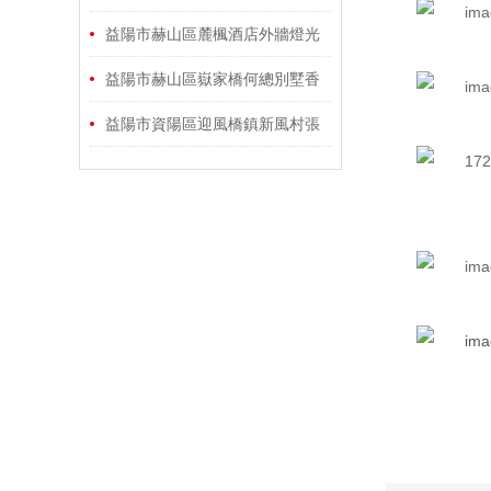
設計
益陽市赫山區麓楓酒店外牆燈光
香蕉国产2023設計
益陽市赫山區嶽家橋何總別墅香
蕉国产2023工程
益陽市資陽區迎風橋鎮新風村張
總別墅香蕉国产2023施工