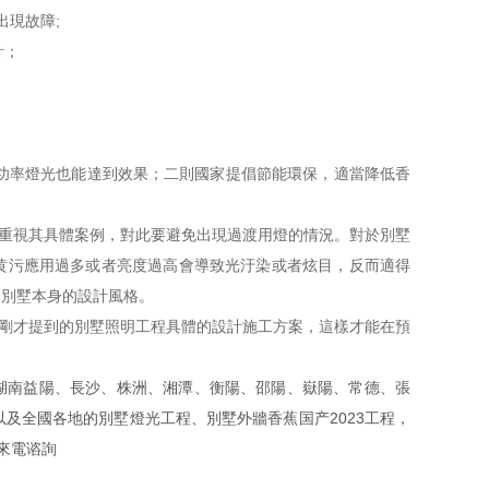
常出現故障;
；
大功率燈光也能達到效果；二則國家提倡節能環保，適當降低香
重視其具體案例，對此要避免出現過渡用燈的情況。對於別墅
黄污應用過多或者亮度過高會導致光汙染或者炫目，反而適得
別墅本身的設計風格。
才提到的別墅照明工程具體的設計施工方案，這樣才能在預
、株洲、湘潭、衡陽、邵陽、嶽陽、常德、張
通湖、資陽區以及全國各地的別墅燈光工程、別墅外牆香蕉国产2023工程，
家來電谘詢