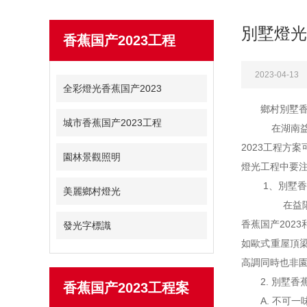
別墅燈光
香蕉国产2023工程
2023-04-13
全彩燈光香蕉国产2023
鄉村別墅香
城市香蕉国产2023工程
在湖南益陽別
2023工程方
園林景觀照明
燈光工程中要注意的
1、
美麗鄉村燈光
在益陽做別
香蕉国产202
發光字標識
如歐式重屋頂梁注
高調同時也非園
2. 別墅
香蕉国产2023工程案
A. 不可一