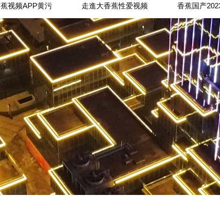
蕉视频APP黄污
走進大香蕉性爱视频
香蕉国产20