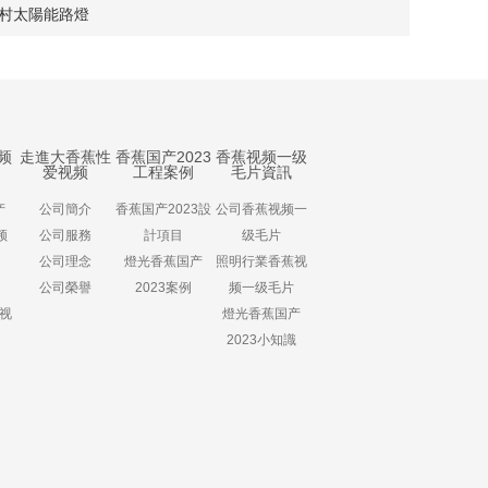
鄉村太陽能路燈
频
走進大香蕉性
香蕉国产2023
香蕉视频一级
爱视频
工程案例
毛片資訊
产
公司簡介
香蕉国产2023設
公司香蕉视频一
频
公司服務
計項目
级毛片
公司理念
燈光香蕉国产
照明行業香蕉视
公司榮譽
2023案例
频一级毛片
蕉视
燈光香蕉国产
2023小知識