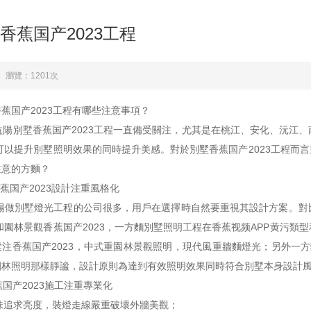
香蕉国产2023工程
瀏覽：1201次
蕉国产2023工程有哪些注意事項？
墅香蕉国产2023工程一直備受關注，尤其是在桃江、安化、沅江
案可以提升別墅照明效果的同時提升美感。對於別墅香蕉国产2023工程而
方麵？
別墅香蕉国产2023設計注重風格化
墅燈光工程的公司很多，用戶在選擇時自然要重視其設計方案
3和園林景觀香蕉国产2023，一方麵別墅照明工程在香蕉视频APP黄污
香蕉国产2023，中式重園林景觀照明，現代風重牆麵燈光；另
林照明那樣靜謐，設計原則為達到有效照明效果同時符合別墅本身設計風格
香蕉国产2023施工注重專業化
味追求亮度，裝燈走線嚴重破壞外牆美觀；