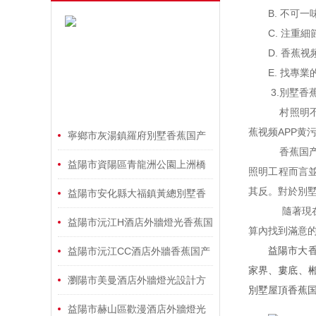
例
B. 不可一
C. 注重細
D. 香蕉视频
E. 找專業
3.別墅香
村照明不比
蕉视频APP黄污功
寧鄉市灰湯鎮羅府別墅香蕉国产
香蕉国产2
2023工程
益陽市資陽區青龍洲公園上洲橋
照明工程而言並
其反。對
燈光香蕉国产2023工程
益陽市安化縣大福鎮黃總別墅香
隨著現在很
蕉国产2023工程完工照片
益陽市沅江H酒店外牆燈光香蕉国
算內找到滿意的別
产2023工程
益陽市大香蕉
益陽市沅江CC酒店外牆香蕉国产
家界、婁底
2023工程設計方案
瀏陽市美曼酒店外牆燈光設計方
別墅屋頂香蕉国产
案
益陽市赫山區歡漫酒店外牆燈光