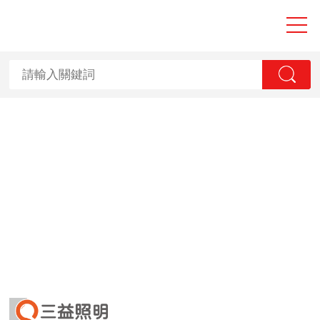
大香蕉性爱视频,
香蕉国产2023,
香蕉视频APP黄
污,香蕉视频一级
毛片