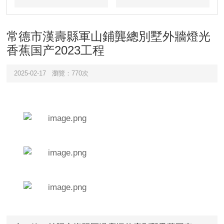
目
例
常德市漢壽縣軍山鋪龔總別墅外牆燈光
香蕉国产2023工程
2025-02-17
瀏覽：770次