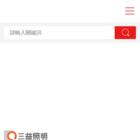
大香蕉性爱视频,
香蕉国产2023,
香蕉视频APP黄
污,香蕉视频一级
毛片