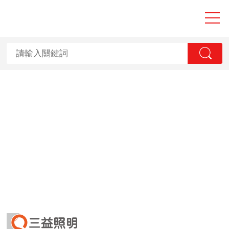
大香蕉性爱视频,
香蕉国产2023,
香蕉视频APP黄
污,香蕉视频一级
毛片