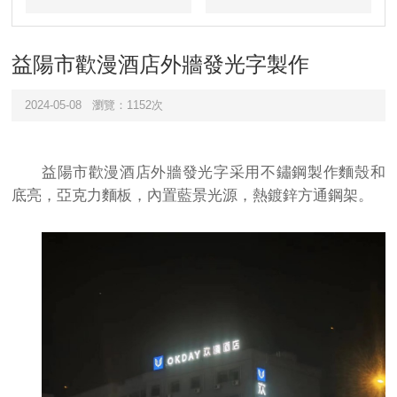
目
例
益陽市歡漫酒店外牆發光字製作
2024-05-08
瀏覽：1152次
益陽市歡漫酒店外牆發光字采用不鏽鋼製作麵殼和
底亮，亞克力麵板，內置藍景光源，熱鍍鋅方通鋼架。