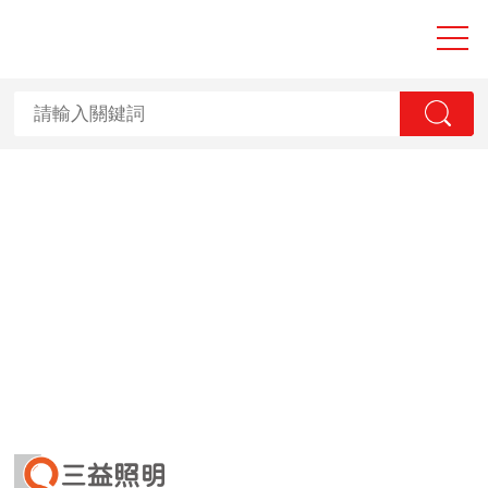
大香蕉性爱视频,
香蕉国产2023,
香蕉视频APP黄
污,香蕉视频一级
毛片